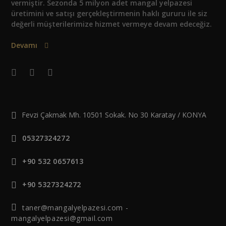
vermiştir. Sezonda 5 milyon adet mangal yelpazesi
üretimini ve satışı gerçekleştirmenin haklı gururu ile siz
değerli müşterilerimize hizmet vermeye devam edeceğiz.
Devamı
Fevzi Çakmak Mh. 10501 Sokak. No 30 Karatay / KONYA
05327324272
+90 532 0657613
+90 5327324272
taner@mangalyelpazesi.com -
mangalyelpazesi@gmail.com