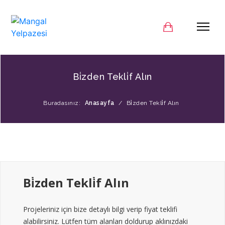
Bi̇zden Tekli̇f Alın
Buradasınız:
Anasayfa
/
Bi̇zden Tekli̇f Alın
Bi̇zden Tekli̇f Alın
Projeleriniz için bize detaylı bilgi verip fiyat teklifi
alabilirsiniz. Lütfen tüm alanları doldurup aklınızdaki