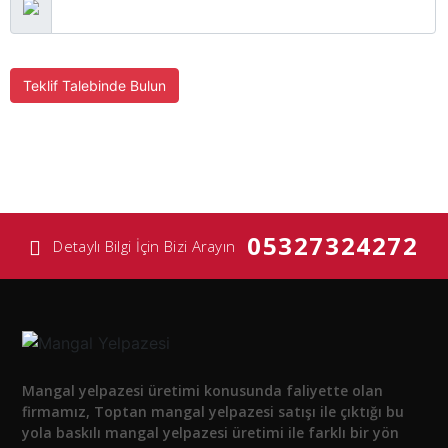
Teklif Talebinde Bulun
05327324272
Detaylı Bilgi İçin Bizi Arayın
Mangal yelpazesi üretimi konusunda faliyette olan
firmamız, Toptan mangal yelpazesi satışı ile çıktığı bu
yola baskılı mangal yelpazesi üretimi ile farklı bir yön