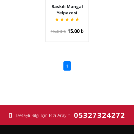
Baskılı Mangal
Yelpazesi
★
★
★
★
★
15.00
₺
18.00
₺
(current)
1
05327324272
Detaylı Bilgi İçin Bizi Arayın