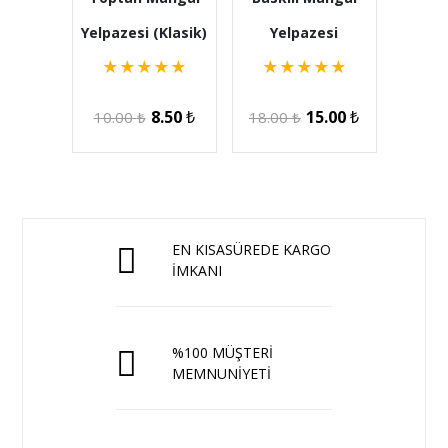
Yelpazesi (Klasik)
Yelpazesi
★
★
★
★
★
★
★
★
★
★
8.50
₺
15.00
₺
10.00
₺
18.00
₺
EN KISASÜREDE KARGO
İMKANI
%100 MÜŞTERİ
MEMNUNİYETİ