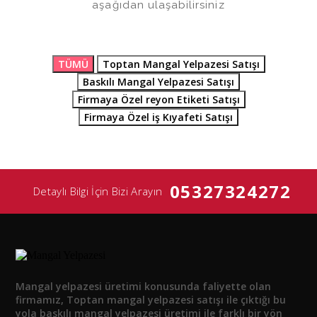
aşağıdan ulaşabilirsiniz
TÜMÜ
Toptan Mangal Yelpazesi Satışı
Baskılı Mangal Yelpazesi Satışı
Firmaya Özel reyon Etiketi Satışı
Firmaya Özel iş Kıyafeti Satışı
05327324272
Detaylı Bilgi İçin Bizi Arayın
Mangal yelpazesi üretimi konusunda faliyette olan
firmamız, Toptan mangal yelpazesi satışı ile çıktığı bu
yola baskılı mangal yelpazesi üretimi ile farklı bir yön