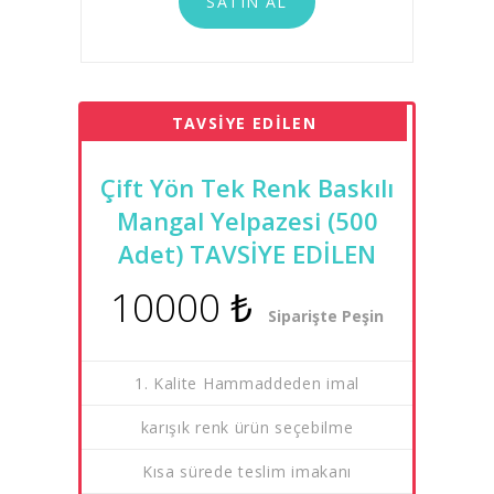
SATIN AL
TAVSİYE EDİLEN
Çift Yön Tek Renk Baskılı
Mangal Yelpazesi (500
Adet) TAVSİYE EDİLEN
10000 ₺
Siparişte Peşin
1. Kalite Hammaddeden imal
karışık renk ürün seçebilme
Kısa sürede teslim imakanı